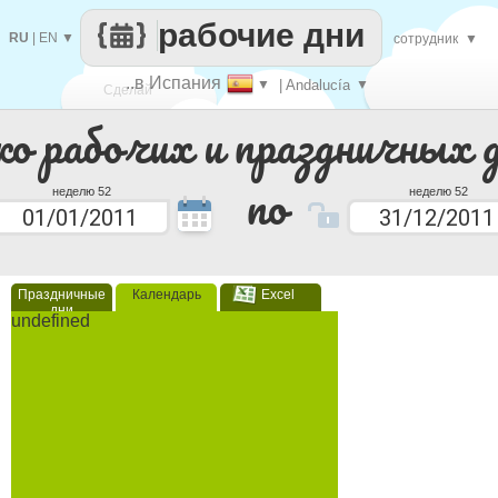
рабочие дни
RU
|
EN
▼
сотрудник
▼
..в Испания
▼
| Andalucía
▼
Сделай
ко рабочих и праздничных 
каждый
по
неделю 52
неделю 52
Праздничные
Календарь
Excel
дни
undefined