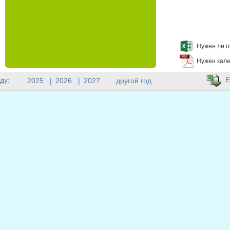
Нужен ли п
Нужен кале
E
ду:
2025
|
2026
|
2027
..другой год