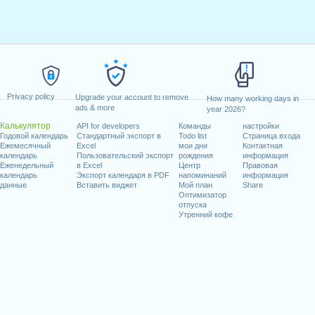
Privacy policy
Upgrade your account to remove
How many working days in
ads & more
year 2026?
Калькулятор
API for developers
Команды
настройки
Годовой календарь
Стандартный экспорт в
Todo list
Страница входа
Ежемесячный
Excel
мои дни
Контактная
календарь
Пользовательский экспорт
рождения
информация
Еженедельный
в Excel
Центр
Правовая
календарь
Экспорт календаря в PDF
напоминаний
информация
данные
Вставить виджет
Мой план
Share
Оптимизатор
отпуска
Утренний кофе