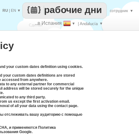
рабочие дни
RU
|
EN
▼
сотрудник
▼
..в Испания
▼
| Andalucía
▼
Сделай
icy
каждый
 and your custom dates definition using cookies.
d your custom dates definitions are stored
be accessed from anywhere.
data to any external partner for commercial
l address will be stored securely for the unique
te.
icated to any third party.
rom us except the first activation email.
moval of all your data using the contact page.
обы отслеживать вашу аудиторию с помощью
CHA, и применяются Политика
ьзования Google.