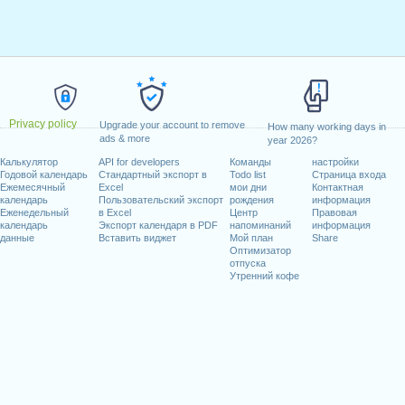
Privacy policy
Upgrade your account to remove
How many working days in
ads & more
year 2026?
Калькулятор
API for developers
Команды
настройки
Годовой календарь
Стандартный экспорт в
Todo list
Страница входа
Ежемесячный
Excel
мои дни
Контактная
календарь
Пользовательский экспорт
рождения
информация
Еженедельный
в Excel
Центр
Правовая
календарь
Экспорт календаря в PDF
напоминаний
информация
данные
Вставить виджет
Мой план
Share
Оптимизатор
отпуска
Утренний кофе