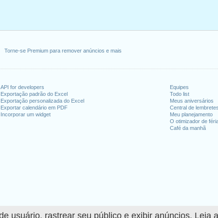
Torne-se Premium para remover anúncios e mais
API for developers
Equipes
Exportação padrão do Excel
Todo list
Exportação personalizada do Excel
Meus aniversários
Exportar calendário em PDF
Central de lembrete
Incorporar um widget
Meu planejamento
O otimizador de féri
Café da manhã
 usuário, rastrear seu público e exibir anúncios. Leia