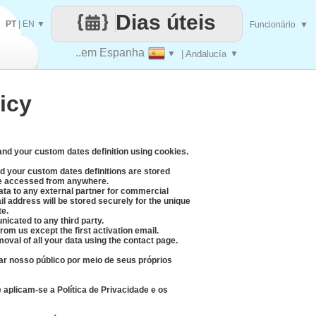
Dias úteis
PT
|
EN
▼
Funcionário
▼
..em Espanha
▼
| Andalucía
▼
icy
 and your custom dates definition using cookies.
d your custom dates definitions are stored
be accessed from anywhere.
data to any external partner for commercial
l address will be stored securely for the unique
te.
icated to any third party.
rom us except the first activation email.
moval of all your data using the contact page.
r nosso público por meio de seus próprios
aplicam-se a Política de Privacidade e os