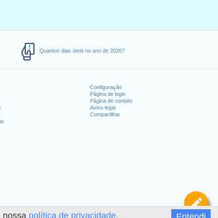
Quantos dias úteis no ano de 2026?
Configuração
Página de login
Página de contato
s
Aviso legal
Compartilhar
as
De
 a nossa
política de privacidade.
Entendi