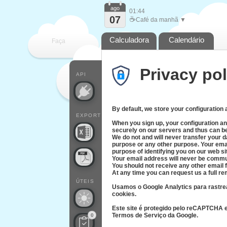
ago
01:44
07
☕
Café da manhã ▼
Calculadora
Calendário
Faça
Privacy pol
cada
API
By default, we store your configuration
EXPORT
When you sign up, your configuration an
securely on our servers and thus can 
We do not and will never transfer your 
purpose or any other purpose. Your emai
purpose of identifying you on our web si
Your email address will never be commun
You should not receive any other email f
At any time you can request us a full re
ÚTEIS
Usamos o Google Analytics para rastrea
cookies.
Este site é protegido pelo reCAPTCHA e 
Termos de Serviço da Google.
0