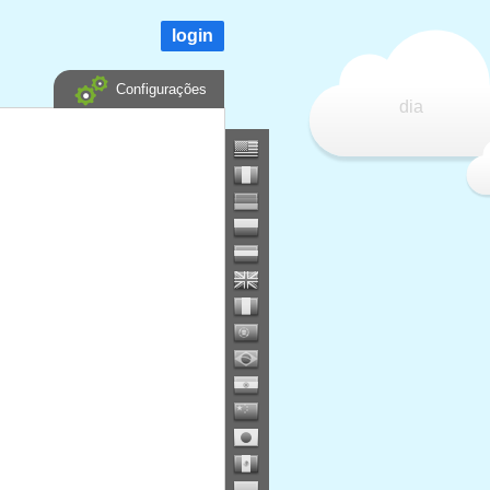
login
Configurações
dia