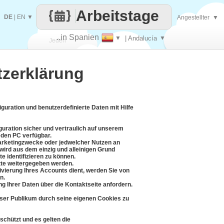
Arbeitstage
DE
|
EN
▼
Angestellter
▼
..in Spanien
▼
| Andalucía
▼
Jeden
zerklärung
Tag
uration und benutzerdefinierte Daten mit Hilfe
guration sicher und vertraulich auf unserem
eden PC verfügbar.
arketingzwecke oder jedwelcher Nutzen an
 wird aus dem einzig und alleinigen Grund
e identifizieren zu können.
itte weitergegeben werden.
tivierung Ihres Accounts dient, werden Sie von
n.
ng Ihrer Daten über die Kontaktseite anfordern.
ser Publikum durch seine eigenen Cookies zu
chützt und es gelten die