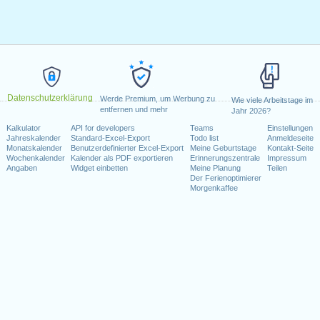
Datenschutzerklärung
Werde Premium, um Werbung zu
Wie viele Arbeitstage im
entfernen und mehr
Jahr 2026?
Kalkulator
API for developers
Teams
Einstellungen
Jahreskalender
Standard-Excel-Export
Todo list
Anmeldeseite
Monatskalender
Benutzerdefinierter Excel-Export
Meine Geburtstage
Kontakt-Seite
Wochenkalender
Kalender als PDF exportieren
Erinnerungszentrale
Impressum
Angaben
Widget einbetten
Meine Planung
Teilen
Der Ferienoptimierer
Morgenkaffee