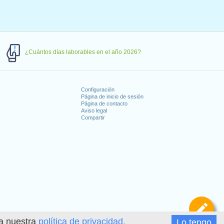
¿Cuántos días laborables en el año 2026?
Configuración
Página de inicio de sesión
Página de contacto
Aviso legal
Compartir
s
De
ea nuestra
política de privacidad.
Lo tengo