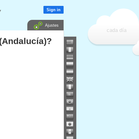
Sign in
▼
Ajustes
cada día
(Andalucía)?