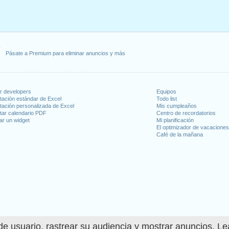
 2022
l, 2022
ayo, 2022
 15 agosto, 2022
ércoles, 12 octubre, 2022
Pásate a Premium para eliminar anuncios y más
noviembre, 2022
la
: martes, 6 diciembre, 2022
eves, 8 diciembre, 2022
or developers
Equipos
ciembre, 2022
tación estándar de Excel
Todo list
tación personalizada de Excel
Mis cumpleaños
tar calendario PDF
Centro de recordatorios
 en fin de semana
ar un widget
Mi planificación
El optimizador de vacacione
022
Café de la mañana
 mayo, 2022
iciembre, 2022
días laborables para 2022
n 2021 in España (Andalucía)?
e usuario, rastrear su audiencia y mostrar anuncios. L