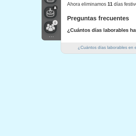
Ahora eliminamos
11
días festi
Preguntas frecuentes
0
¿Cuántos días laborables ha
...
Hay 249 días laborables en 202
¿Cuántos días laborables en 
¿Cuántos días de fin de se
Hay 105 días de fin de semana 
¿Es 2022 un año bisiesto?
No. 2022 no es un año bisiesto y
¿Cuántos días festivos caen
11 días festivos caen en días l
Días festivos que caen 
1.
Epifanía del Señor
: jueves, 6 
2.
Día de Andalucía
: lunes, 28 fe