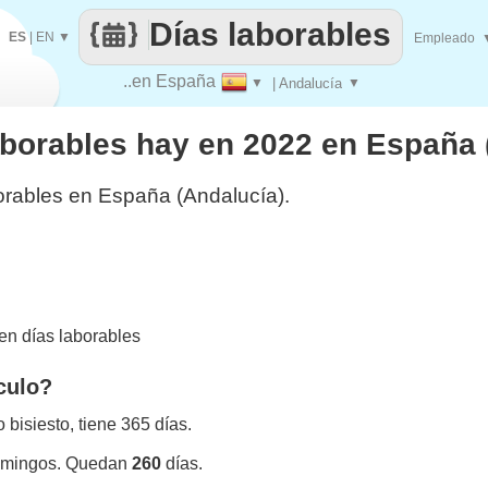
Días laborables
ES
|
EN
▼
Empleado
..en España
▼
| Andalucía
▼
aborables hay en 2022 en España 
orables en España (Andalucía).
n días laborables
culo?
bisiesto, tiene 365 días.
omingos. Quedan
260
días.