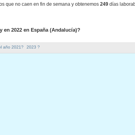
vos que no caen en fin de semana y obtenemos
249
días labora
y en 2022 en España (Andalucía)?
2 en España (Andalucía).
el año 2021?
2023 ?
mana hay en 2022?
en 2022.
 tiene 365 días.
 en días laborables en 2022?
aborables en 2022.
en días laborables en 2022
enero, 2022
brero, 2022