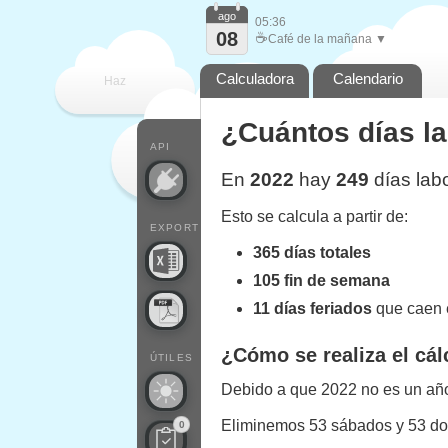
ago
05:36
08
☕
Café de la mañana ▼
Calculadora
Calendario
Haz
¿Cuántos días l
que
API
En
2022
hay
249
días lab
Esto se calcula a partir de:
EXPORT
365 días totales
105 fin de semana
11 días feriados
que caen e
¿Cómo se realiza el cál
ÚTILES
Debido a que 2022 no es un año 
Eliminemos 53 sábados y 53 d
0