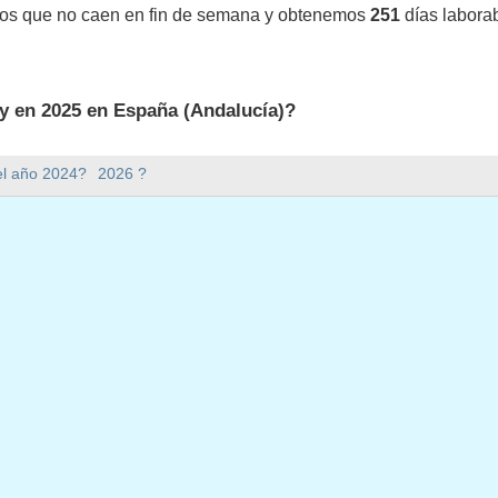
vos que no caen en fin de semana y obtenemos
251
días labora
y en 2025 en España (Andalucía)?
5 en España (Andalucía).
el año 2024?
2026 ?
mana hay en 2025?
en 2025.
 tiene 365 días.
 en días laborables en 2025?
aborables en 2025.
en días laborables en 2025
o, 2025
nero, 2025