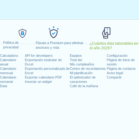
febrero, 2025
 2025
l, 2025
mayo, 2025
s, 15 agosto, 2025
nes, 13 octubre, 2025
Política de
es, 8 diciembre, 2025
Pásate a Premium para eliminar
¿Cuántos días laborables en
privacidad
anuncios y más
el año 2026?
iciembre, 2025
Calculadora
API for developers
Equipos
Configuración
Calendario
Exportación estándar de
Todo list
Página de inicio de
 en fin de semana
anual
Excel
Mis cumpleaños
sesión
Calendario
Exportación personalizada de
Centro de recordatorios
Página de contacto
mensual
Excel
Mi planificación
Aviso legal
ingo, 12 octubre, 2025
Calendario
Exportar calendario PDF
El optimizador de
Compartir
oviembre, 2025
semanal
Insertar un widget
vacaciones
Data
Café de la mañana
 : sábado, 6 diciembre, 2025
días laborables para 2025
n 2024 in España (Andalucía)?
n 2026 in España (Andalucía)?