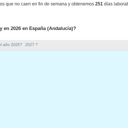
vos que no caen en fin de semana y obtenemos
251
días labora
y en 2026 en España (Andalucía)?
6 en España (Andalucía).
el año 2025?
2027 ?
mana hay en 2026?
en 2026.
 tiene 365 días.
 en días laborables en 2026?
aborables en 2026.
en días laborables en 2026
026
enero, 2026