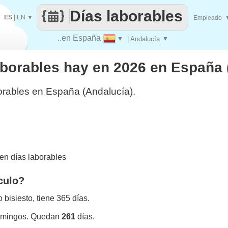
Días laborables
ES
|
EN
▼
Empleado
..en España
▼
| Andalucía
▼
aborables hay en 2026 en España 
orables en España (Andalucía).
en días laborables
culo?
bisiesto, tiene 365 días.
omingos. Quedan
261
días.