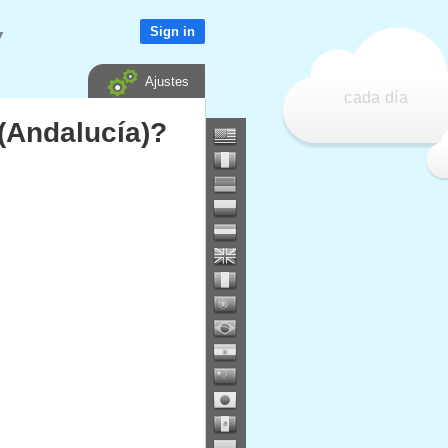
Sign in
▼
Ajustes
cada día
(Andalucía)?