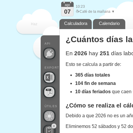
ago
10:23
07
☕
Café de la mañana ▼
Calculadora
Calendario
Haz
¿Cuántos días l
que
API
En
2026
hay
251
días lab
Esto se calcula a partir de:
EXPORT
365 días totales
104 fin de semana
10 días feriados
que caen 
¿Cómo se realiza el cál
ÚTILES
Debido a que 2026 no es un año 
Eliminemos 52 sábados y 52 d
0