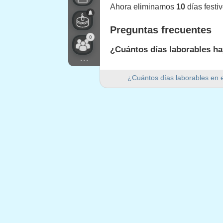
Ahora eliminamos
10
días festi
Preguntas frecuentes
0
¿Cuántos días laborables ha
...
Hay 251 días laborables en 202
¿Cuántos días laborables en 
¿Cuántos días de fin de se
Hay 104 días de fin de semana 
¿Es 2026 un año bisiesto?
No. 2026 no es un año bisiesto y
¿Cuántos días festivos caen
10 días festivos caen en días l
Días festivos que caen 
1.
Año Nuevo
: jueves, 1 enero, 2
2.
Epifanía del Señor
: martes, 6 