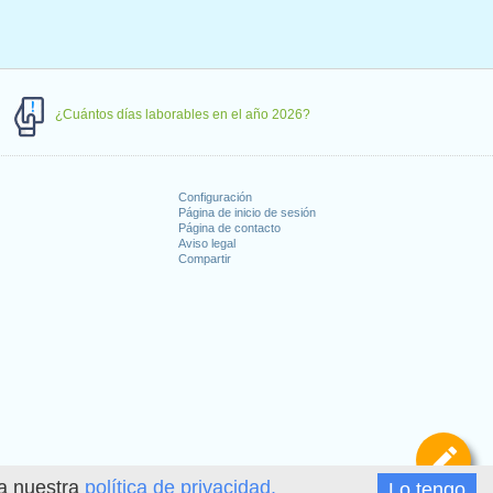
¿Cuántos días laborables en el año 2026?
Configuración
Página de inicio de sesión
Página de contacto
Aviso legal
Compartir
s
De
ea nuestra
política de privacidad.
Lo tengo