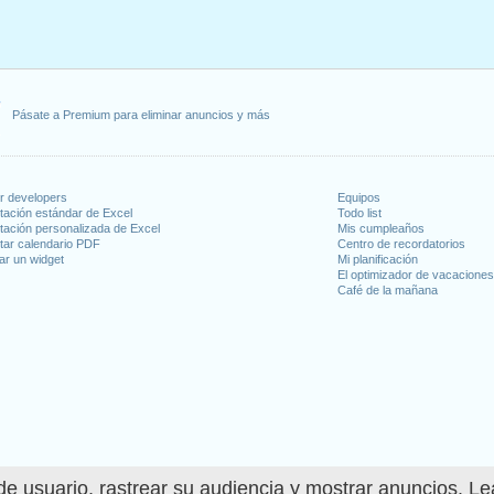
2026
, 2026
 mayo, 2026
nes, 12 octubre, 2026
viembre, 2026
Pásate a Premium para eliminar anuncios y más
la
: lunes, 7 diciembre, 2026
tes, 8 diciembre, 2026
diciembre, 2026
or developers
Equipos
tación estándar de Excel
Todo list
 en fin de semana
tación personalizada de Excel
Mis cumpleaños
tar calendario PDF
Centro de recordatorios
ar un widget
Mi planificación
ebrero, 2026
El optimizador de vacacione
 15 agosto, 2026
Café de la mañana
noviembre, 2026
 : domingo, 6 diciembre, 2026
días laborables para 2026
n 2025 in España (Andalucía)?
e usuario, rastrear su audiencia y mostrar anuncios. L