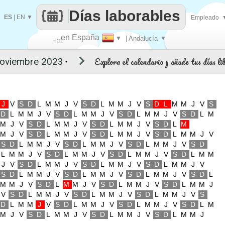
Días laborables
ES
|
EN
▼
Empleado
..en España
▼
| Andalucía
▼
Haz
Explora el calendario y añade tus días li
▼
que
J
V
S
D
L
M
M
J
V
S
D
L
M
M
J
V
S
D
L
M
M
J
V
S
D
L
M
M
J
V
S
D
L
M
M
J
V
S
D
L
M
M
J
V
S
D
L
M
M
J
V
S
D
L
M
M
J
V
S
D
L
M
M
J
V
S
D
L
M
M
J
V
S
D
L
M
M
J
V
S
D
L
M
M
J
V
S
D
L
M
M
J
V
S
D
L
M
M
J
V
S
D
L
M
M
J
V
S
D
L
M
M
J
V
S
D
L
M
M
J
V
S
D
L
M
M
J
V
S
D
L
M
M
J
V
S
D
L
M
M
J
V
S
D
L
M
M
J
V
S
D
L
M
M
J
V
S
D
L
M
M
J
V
S
D
L
M
M
J
V
S
D
L
M
M
J
V
S
D
L
M
M
J
V
S
D
L
M
M
J
V
S
D
L
M
M
J
V
S
D
L
M
M
J
V
S
D
L
M
M
J
V
S
D
L
M
M
J
V
S
D
L
M
M
J
V
S
D
L
M
M
J
V
S
D
L
M
M
J
V
S
D
L
M
M
J
V
S
D
L
M
M
J
V
S
D
L
M
M
J
V
S
D
L
M
M
J
V
S
D
L
M
M
J
V
S
D
L
M
M
J