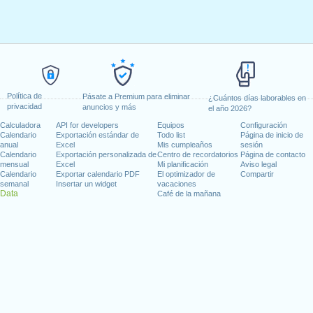
Política de
Pásate a Premium para eliminar
¿Cuántos días laborables en
privacidad
anuncios y más
el año 2026?
Calculadora
API for developers
Equipos
Configuración
Calendario
Exportación estándar de
Todo list
Página de inicio de
anual
Excel
Mis cumpleaños
sesión
Calendario
Exportación personalizada de
Centro de recordatorios
Página de contacto
mensual
Excel
Mi planificación
Aviso legal
Calendario
Exportar calendario PDF
El optimizador de
Compartir
semanal
Insertar un widget
vacaciones
Data
Café de la mañana