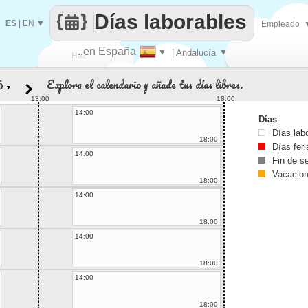
Días laborables
ES
|
EN
▼
Empleado
..en España
▼
| Andalucía
▼
Haz
Explora el calendario y añade tus días libres.
▼
que
13:00
18:00
14:00
Días
Días lab
18:00
Días fer
14:00
Fin de 
Vacacio
18:00
14:00
18:00
14:00
18:00
14:00
18:00