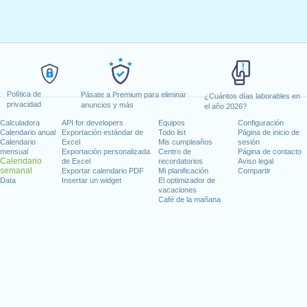
Política de
Pásate a Premium para eliminar
¿Cuántos días laborables en
privacidad
anuncios y más
el año 2026?
Calculadora
API for developers
Equipos
Configuración
Calendario anual
Exportación estándar de
Todo list
Página de inicio de
Calendario
Excel
Mis cumpleaños
sesión
mensual
Exportación personalizada
Centro de
Página de contacto
Calendario
de Excel
recordatorios
Aviso legal
semanal
Exportar calendario PDF
Mi planificación
Compartir
Data
Insertar un widget
El optimizador de
vacaciones
Café de la mañana