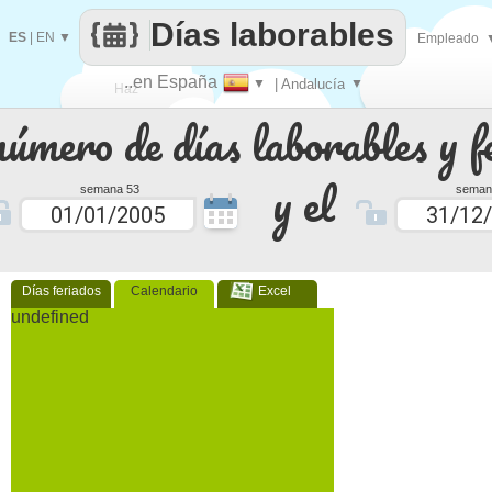
Días laborables
ES
|
EN
▼
Empleado
..en España
▼
| Andalucía
▼
Haz
número de días laborables y f
que
y el
semana 53
seman
Días feriados
Calendario
Excel
undefined