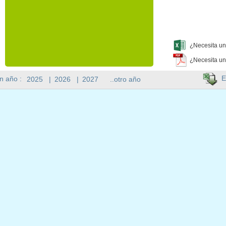
¿Necesita un
¿Necesita un
E
n año :
2025
|
2026
|
2027
..otro año