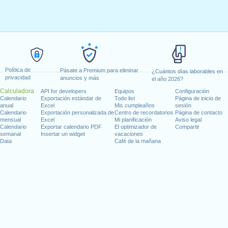
Política de
Pásate a Premium para eliminar
¿Cuántos días laborables en
privacidad
anuncios y más
el año 2026?
Calculadora
API for developers
Equipos
Configuración
Calendario
Exportación estándar de
Todo list
Página de inicio de
anual
Excel
Mis cumpleaños
sesión
Calendario
Exportación personalizada de
Centro de recordatorios
Página de contacto
mensual
Excel
Mi planificación
Aviso legal
Calendario
Exportar calendario PDF
El optimizador de
Compartir
semanal
Insertar un widget
vacaciones
Data
Café de la mañana