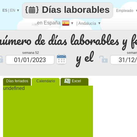
Días laborables
ES
|
EN
▼
Empleado
..en España
▼
| Andalucía
▼
Haz
número de días laborables y f
que
y el
semana 52
seman
Días feriados
Calendario
Excel
undefined