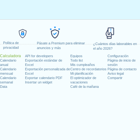
Política de
Pásate a Premium para eliminar
¿Cuántos días laborables en
privacidad
anuncios y más
el año 2026?
Calculadora
API for developers
Equipos
Configuración
Calendario
Exportación estándar de
Todo list
Página de inicio de
anual
Excel
Mis cumpleaños
sesión
Calendario
Exportación personalizada de
Centro de recordatorios
Página de contacto
mensual
Excel
Mi planificación
Aviso legal
Calendario
Exportar calendario PDF
El optimizador de
Compartir
semanal
Insertar un widget
vacaciones
Data
Café de la mañana