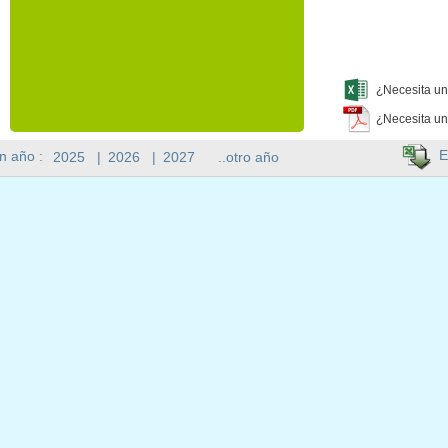
¿Necesita un
¿Necesita un
E
n año :
2025
|
2026
|
2027
..otro año