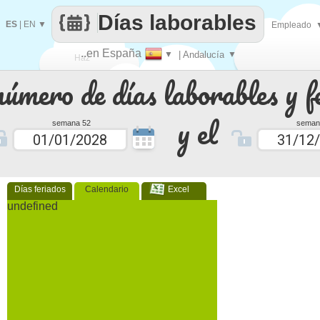
Días laborables
ES
|
EN
▼
Empleado
..en España
▼
| Andalucía
▼
Haz
número de días laborables y f
que
y el
semana 52
seman
Días feriados
Calendario
Excel
undefined