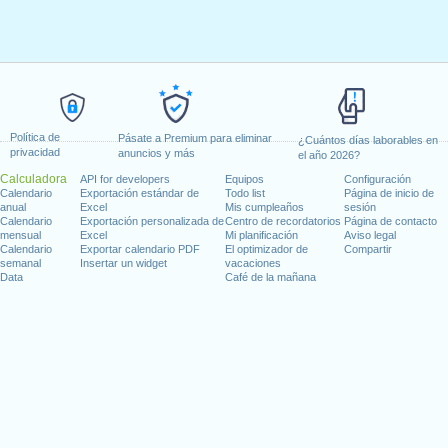
Política de
Pásate a Premium para eliminar
¿Cuántos días laborables en
privacidad
anuncios y más
el año 2026?
Calculadora
API for developers
Equipos
Configuración
Calendario
Exportación estándar de
Todo list
Página de inicio de
anual
Excel
Mis cumpleaños
sesión
Calendario
Exportación personalizada de
Centro de recordatorios
Página de contacto
mensual
Excel
Mi planificación
Aviso legal
Calendario
Exportar calendario PDF
El optimizador de
Compartir
semanal
Insertar un widget
vacaciones
Data
Café de la mañana