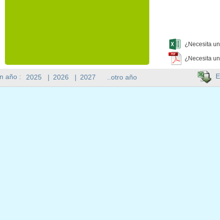
¿Necesita un
¿Necesita un
E
n año :
2025
|
2026
|
2027
..otro año