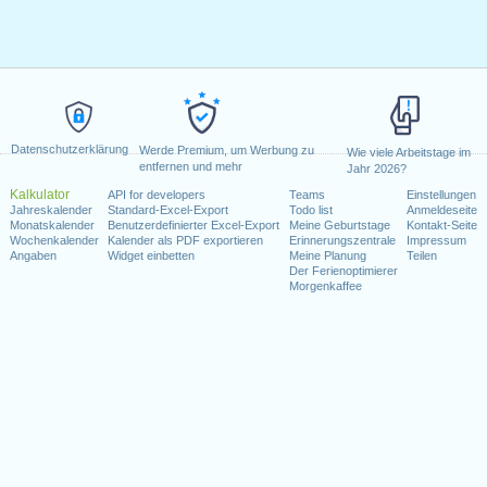
Datenschutzerklärung
Werde Premium, um Werbung zu
Wie viele Arbeitstage im
entfernen und mehr
Jahr 2026?
Kalkulator
API for developers
Teams
Einstellungen
Jahreskalender
Standard-Excel-Export
Todo list
Anmeldeseite
Monatskalender
Benutzerdefinierter Excel-Export
Meine Geburtstage
Kontakt-Seite
Wochenkalender
Kalender als PDF exportieren
Erinnerungszentrale
Impressum
Angaben
Widget einbetten
Meine Planung
Teilen
Der Ferienoptimierer
Morgenkaffee