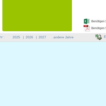
Benötigen 
Benötigen 
E
hr :
2025
|
2026
|
2027
..andere Jahre