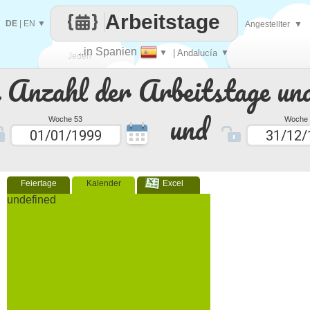
Arbeitstage
DE
|
EN
▼
Angestellter
▼
..in Spanien
▼
| Andalucía
▼
Jeden
e Anzahl der Arbeitstage un
Tag
und
Woche 53
Woche 
Feiertage
Kalender
Excel
undefined