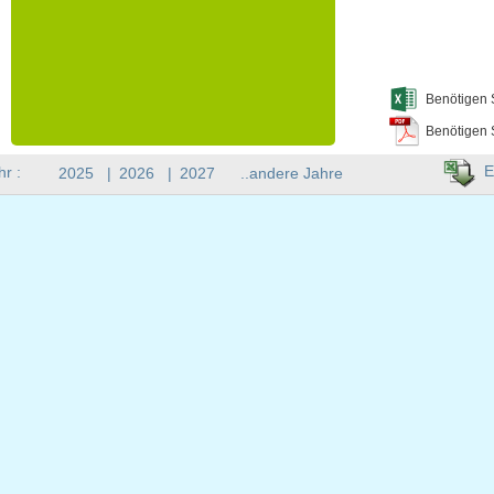
Benötigen 
Benötigen 
E
hr :
2025
|
2026
|
2027
..andere Jahre