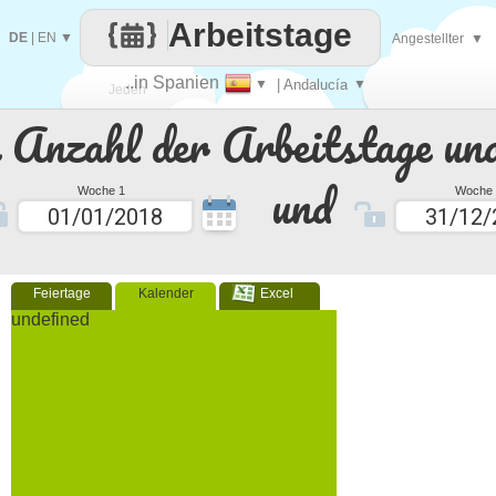
Arbeitstage
DE
|
EN
▼
Angestellter
▼
..in Spanien
▼
| Andalucía
▼
Jeden
e Anzahl der Arbeitstage un
Tag
und
Woche 1
Woche 
Feiertage
Kalender
Excel
undefined