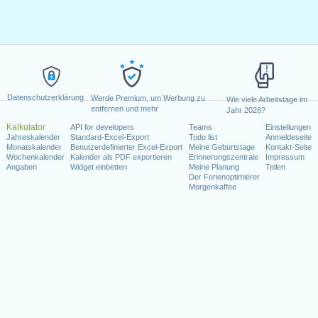
Datenschutzerklärung
Werde Premium, um Werbung zu
Wie viele Arbeitstage im
entfernen und mehr
Jahr 2026?
Kalkulator
API for developers
Teams
Einstellungen
Jahreskalender
Standard-Excel-Export
Todo list
Anmeldeseite
Monatskalender
Benutzerdefinierter Excel-Export
Meine Geburtstage
Kontakt-Seite
Wochenkalender
Kalender als PDF exportieren
Erinnerungszentrale
Impressum
Angaben
Widget einbetten
Meine Planung
Teilen
Der Ferienoptimierer
Morgenkaffee