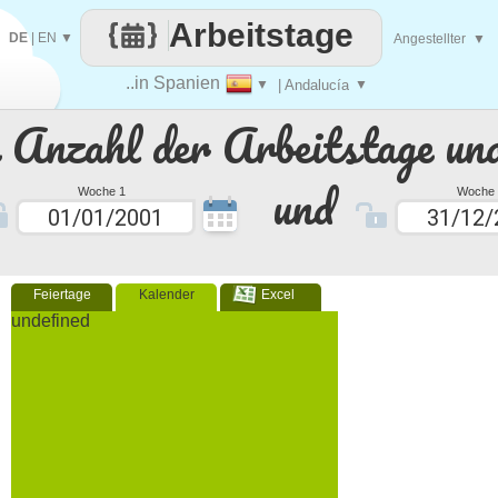
Arbeitstage
DE
|
EN
▼
Angestellter
▼
..in Spanien
▼
| Andalucía
▼
e Anzahl der Arbeitstage un
und
Woche 1
Woche 
Feiertage
Kalender
Excel
undefined