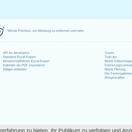
Werde Premium, um Werbung zu entfernen und mehr
API for developers
Teams
Standard-Excel-Export
Todo list
Benutzerdefinierter Excel-Export
Meine Geburtstag
Kalender als PDF exportieren
Erinnerungszentra
Widget einbetten
Meine Planung
Der Ferienoptimier
Morgenkaffee
fahrung zu bieten, Ihr Publikum zu verfolgen und Anze