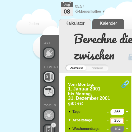
Aug
05:57
08
☕
Morgenkaffee ▼
Kalkulator
Kalender
Jeden
Berechne di
Tag
API
zwischen
EXPORT
Analysieren
Hinzufügen
Vom
Montag,
1. Januar 2001
bis
Montag,
31. Dezember 2001
gibt es:
TOOLS
-
+
Tage
▼
-
+
Arbeitstage
▼
0
-
+
Wochenendtage
▼