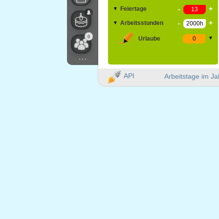
-
+
Feiertage
▼
-
+
Arbeitsstunden
▼
0
Urlaube
▼
...
API
Arbeitstage im Ja