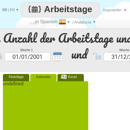
Arbeitstage
DE
|
EN
▼
Angestellter
▼
..in Spanien
▼
| Andalucía
▼
Jeden
e Anzahl der Arbeitstage un
Tag
und
Woche 1
Woche 
Feiertage
Kalender
Excel
undefined