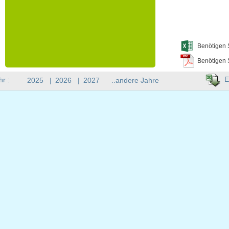
Benötigen 
Benötigen 
E
hr :
2025
|
2026
|
2027
..andere Jahre