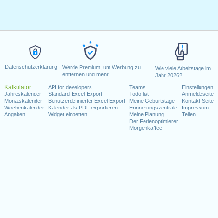
Datenschutzerklärung
Werde Premium, um Werbung zu
Wie viele Arbeitstage im
entfernen und mehr
Jahr 2026?
Kalkulator
API for developers
Teams
Einstellungen
Jahreskalender
Standard-Excel-Export
Todo list
Anmeldeseite
Monatskalender
Benutzerdefinierter Excel-Export
Meine Geburtstage
Kontakt-Seite
Wochenkalender
Kalender als PDF exportieren
Erinnerungszentrale
Impressum
Angaben
Widget einbetten
Meine Planung
Teilen
Der Ferienoptimierer
Morgenkaffee