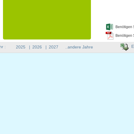
Benötigen 
Benötigen 
E
hr :
2025
|
2026
|
2027
..andere Jahre