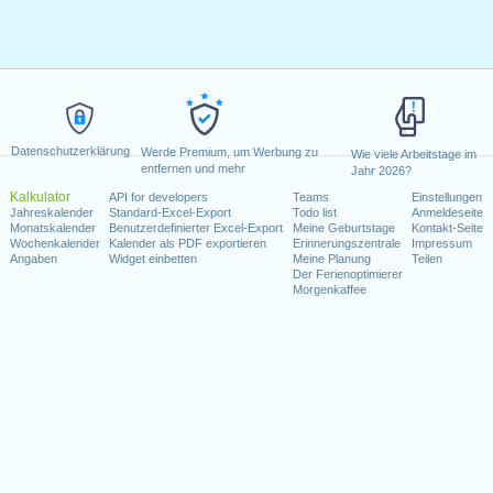
Datenschutzerklärung
Werde Premium, um Werbung zu
Wie viele Arbeitstage im
entfernen und mehr
Jahr 2026?
Kalkulator
API for developers
Teams
Einstellungen
Jahreskalender
Standard-Excel-Export
Todo list
Anmeldeseite
Monatskalender
Benutzerdefinierter Excel-Export
Meine Geburtstage
Kontakt-Seite
Wochenkalender
Kalender als PDF exportieren
Erinnerungszentrale
Impressum
Angaben
Widget einbetten
Meine Planung
Teilen
Der Ferienoptimierer
Morgenkaffee