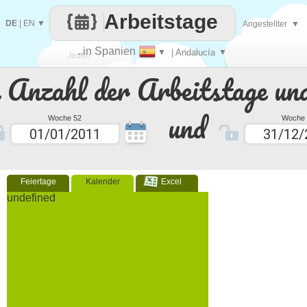
Arbeitstage
DE
|
EN
▼
Angestellter
▼
..in Spanien
▼
| Andalucía
▼
Jeden
e Anzahl der Arbeitstage un
Tag
und
Woche 52
Woche 
Feiertage
Kalender
Excel
undefined