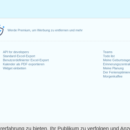
Werde Premium, um Werbung zu entfernen und mehr
API for developers
Teams
Standard-Excel-Export
Todo list
Benutzerdefinierter Excel-Export
Meine Geburtstag
Kalender als PDF exportieren
Erinnerungszentra
Widget einbetten
Meine Planung
Der Ferienoptimier
Morgenkaffee
fahrung zu bieten, Ihr Publikum zu verfolgen und Anze