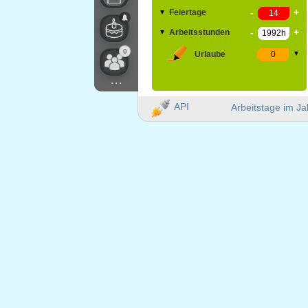
-
+
Feiertage
▼
-
+
Arbeitsstunden
▼
0
Urlaube
▼
...
API
Arbeitstage im Ja