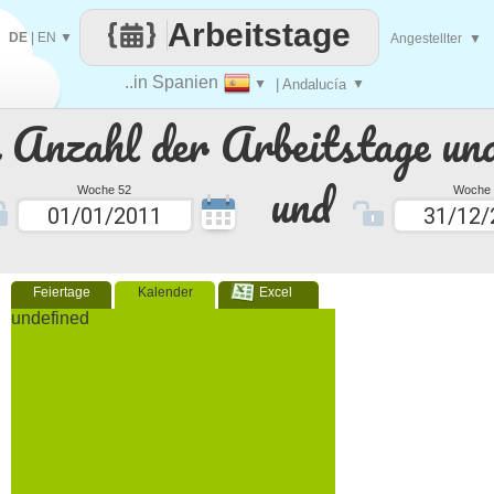
Arbeitstage
DE
|
EN
▼
Angestellter
▼
..in Spanien
▼
| Andalucía
▼
e Anzahl der Arbeitstage un
und
Woche 52
Woche 
Feiertage
Kalender
Excel
undefined