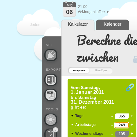
Aug
21:00
06
☕
Morgenkaffee ▼
Kalkulator
Kalender
Jeden
Berechne di
Tag
API
zwischen
EXPORT
Analysieren
Hinzufügen
Vom
Samstag,
1. Januar 2011
bis
Samstag,
31. Dezember 2011
gibt es:
TOOLS
-
+
Tage
▼
-
+
Arbeitstage
▼
0
-
+
Wochenendtage
▼