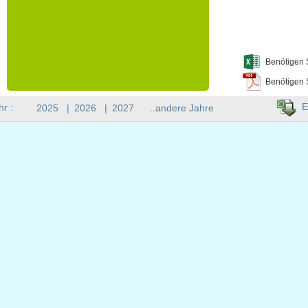
Benötigen 
Benötigen 
E
hr :
2025
|
2026
|
2027
..andere Jahre