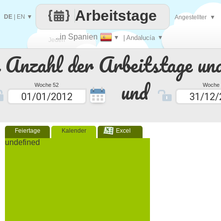
Arbeitstage
DE
|
EN
▼
Angestellter
▼
..in Spanien
▼
| Andalucía
▼
Jeden
e Anzahl der Arbeitstage un
Tag
und
Woche 52
Woche 
Feiertage
Kalender
Excel
undefined