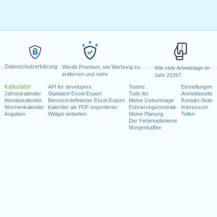
Datenschutzerklärung
Werde Premium, um Werbung zu
Wie viele Arbeitstage im
entfernen und mehr
Jahr 2026?
Kalkulator
API for developers
Teams
Einstellungen
Jahreskalender
Standard-Excel-Export
Todo list
Anmeldeseite
Monatskalender
Benutzerdefinierter Excel-Export
Meine Geburtstage
Kontakt-Seite
Wochenkalender
Kalender als PDF exportieren
Erinnerungszentrale
Impressum
Angaben
Widget einbetten
Meine Planung
Teilen
Der Ferienoptimierer
Morgenkaffee