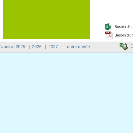
Besoin d'un
Besoin d'un
E
l'année :
2025
|
2026
|
2027
..autre année