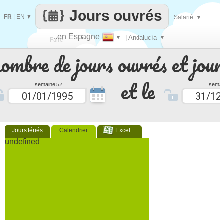
Jours ouvrés
FR
|
EN
▼
Salarié
▼
..en Espagne
▼
| Andalucía
▼
Faire
nombre de jours ouvrés et jour
que
et le
semaine 52
sema
Jours fériés
Calendrier
Excel
undefined