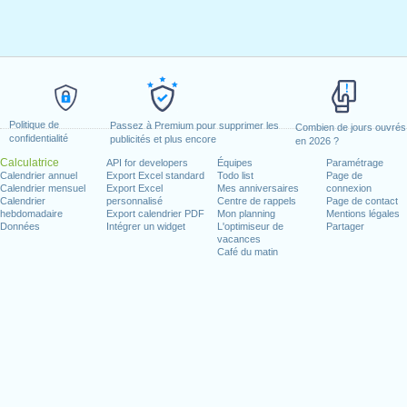
Politique de
Passez à Premium pour supprimer les
Combien de jours ouvrés
confidentialité
publicités et plus encore
en 2026 ?
Calculatrice
API for developers
Équipes
Paramétrage
Calendrier annuel
Export Excel standard
Todo list
Page de
Calendrier mensuel
Export Excel
Mes anniversaires
connexion
Calendrier
personnalisé
Centre de rappels
Page de contact
hebdomadaire
Export calendrier PDF
Mon planning
Mentions légales
Données
Intégrer un widget
L'optimiseur de
Partager
vacances
Café du matin