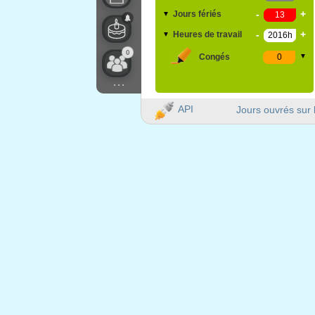
-
+
Jours fériés
▼
-
+
Heures de travail
▼
0
Congés
▼
...
API
Jours ouvrés sur 