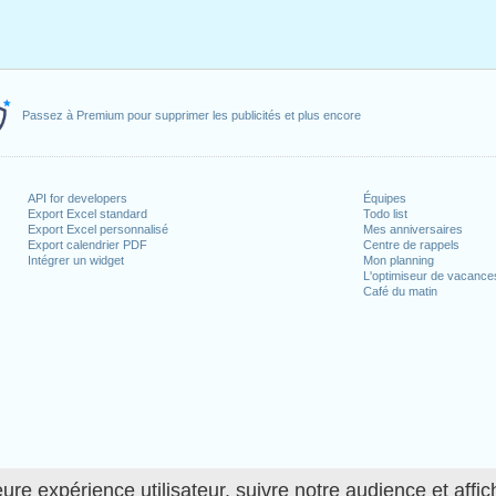
Passez à Premium pour supprimer les publicités et plus encore
API for developers
Équipes
Export Excel standard
Todo list
Export Excel personnalisé
Mes anniversaires
Export calendrier PDF
Centre de rappels
Intégrer un widget
Mon planning
L'optimiseur de vacance
Café du matin
ure expérience utilisateur, suivre notre audience et affic