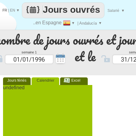
Jours ouvrés
FR
|
EN
▼
Salarié
▼
..en Espagne
▼
| Andalucía
▼
nombre de jours ouvrés et jour
et le
semaine 1
sema
Jours fériés
Calendrier
Excel
undefined