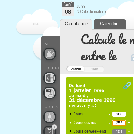
aoû
19:33
08
☕
Café du matin ▼
Calculatrice
Calendrier
Faire
Calcule le 
que
API
entre le
EXPORT
Analyser
Ajouter
Du
lundi,
1 janvier 1996
au
mardi,
31 décembre 1996
inclus, il y a :
OUTILS
-
+
Jours
▼
-
+
Jours ouvrés
▼
0
-
+
Jours de week-end
▼