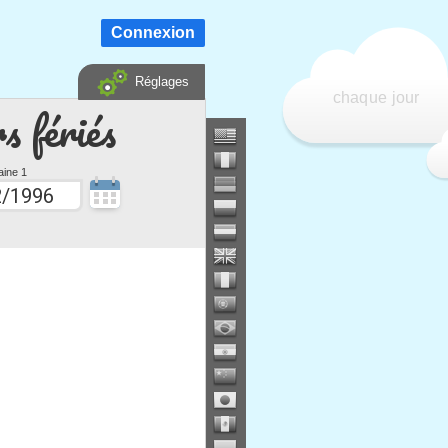
Connexion
Réglages
chaque jour
s fériés
ine 1