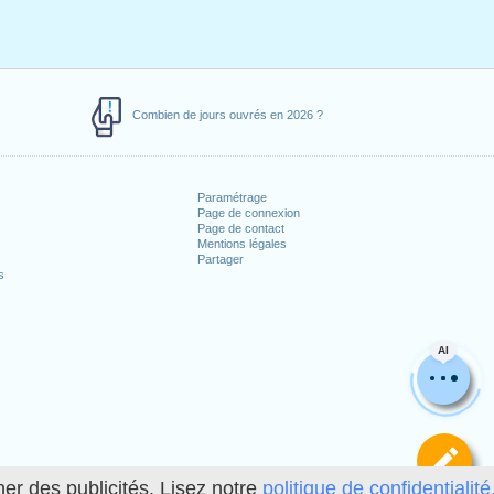
Combien de jours ouvrés en 2026 ?
Paramétrage
Page de connexion
Page de contact
Mentions légales
Partager
s
AI
Dé
her des publicités. Lisez notre
politique de confidentialité