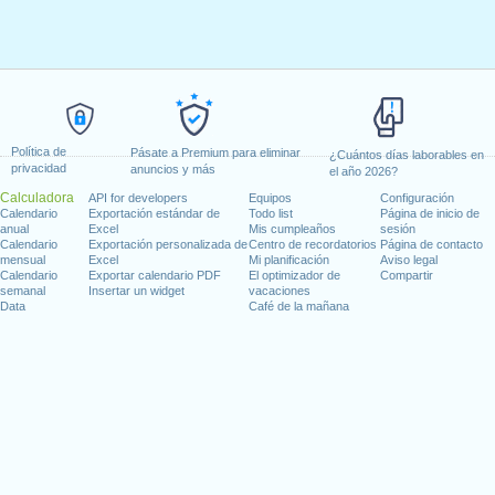
Política de
Pásate a Premium para eliminar
¿Cuántos días laborables en
privacidad
anuncios y más
el año 2026?
Calculadora
API for developers
Equipos
Configuración
Calendario
Exportación estándar de
Todo list
Página de inicio de
anual
Excel
Mis cumpleaños
sesión
Calendario
Exportación personalizada de
Centro de recordatorios
Página de contacto
mensual
Excel
Mi planificación
Aviso legal
Calendario
Exportar calendario PDF
El optimizador de
Compartir
semanal
Insertar un widget
vacaciones
Data
Café de la mañana