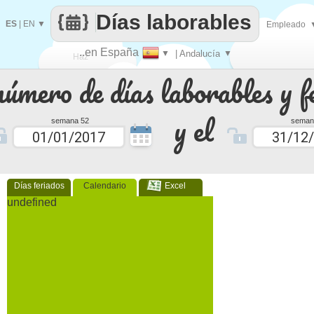
Días laborables
ES
|
EN
▼
Empleado
..en España
▼
| Andalucía
▼
Haz
número de días laborables y f
que
y el
semana 52
seman
Días feriados
Calendario
Excel
undefined