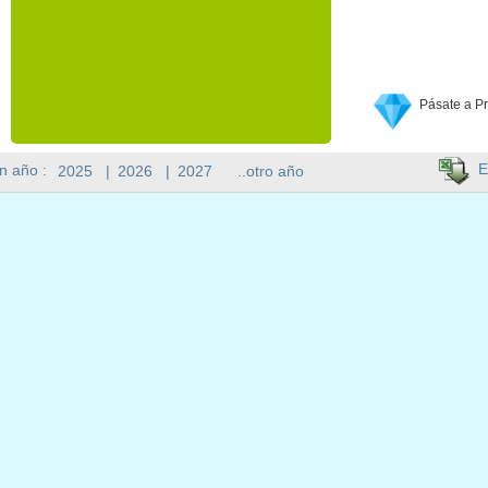
Pásate a P
E
n año :
2025
|
2026
|
2027
..otro año