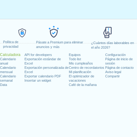
Política de
Pásate a Premium para eliminar
¿Cuántos días laborables en
privacidad
anuncios y más
el año 2026?
Calculadora
API for developers
Equipos
Configuración
Calendario
Exportación estándar de
Todo list
Página de inicio de
anual
Excel
Mis cumpleaños
sesión
Calendario
Exportación personalizada de
Centro de recordatorios
Página de contacto
mensual
Excel
Mi planificación
Aviso legal
Calendario
Exportar calendario PDF
El optimizador de
Compartir
semanal
Insertar un widget
vacaciones
Data
Café de la mañana