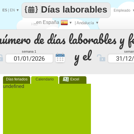
Días laborables
ES
|
EN
▼
Empleado
..en España
▼
| Andalucía
▼
Haz
número de días laborables y f
que
y el
semana 1
seman
Días feriados
Calendario
Excel
undefined