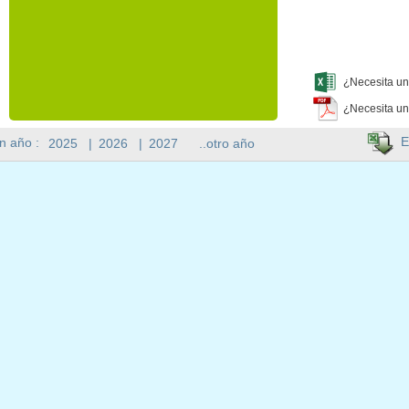
¿Necesita un
¿Necesita un
E
n año :
2025
|
2026
|
2027
..otro año