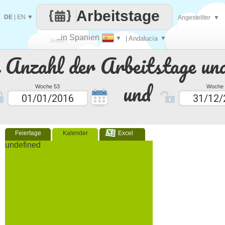
Arbeitstage
DE
|
EN
▼
Angestellter
▼
..in Spanien
▼
| Andalucía
▼
Jeden
e Anzahl der Arbeitstage un
Tag
und
Woche 53
Woche 
Feiertage
Kalender
Excel
undefined