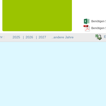
Benötigen 
Benötigen 
E
hr :
2025
|
2026
|
2027
..andere Jahre