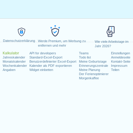
Datenschutzerklärung
Werde Premium, um Werbung zu
Wie viele Arbeitstage im
entfernen und mehr
Jahr 2026?
Kalkulator
API for developers
Teams
Einstellungen
Jahreskalender
Standard-Excel-Export
Todo list
Anmeldeseite
Monatskalender
Benutzerdefinierter Excel-Export
Meine Geburtstage
Kontakt-Seite
Wochenkalender
Kalender als PDF exportieren
Erinnerungszentrale
Impressum
Angaben
Widget einbetten
Meine Planung
Teilen
Der Ferienoptimierer
Morgenkaffee