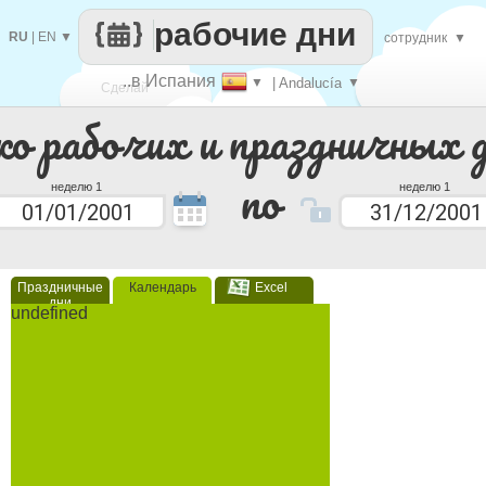
рабочие дни
RU
|
EN
▼
сотрудник
▼
..в Испания
▼
| Andalucía
▼
Сделай
ко рабочих и праздничных 
каждый
по
неделю 1
неделю 1
Праздничные
Календарь
Excel
дни
undefined