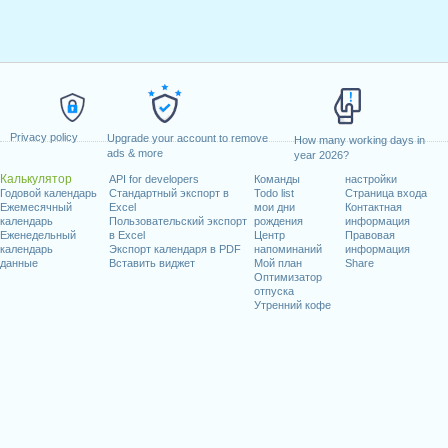
Privacy policy
Upgrade your account to remove
How many working days in
ads & more
year 2026?
Калькулятор
API for developers
Команды
настройки
Годовой календарь
Стандартный экспорт в
Todo list
Страница входа
Ежемесячный
Excel
мои дни
Контактная
календарь
Пользовательский экспорт
рождения
информация
Еженедельный
в Excel
Центр
Правовая
календарь
Экспорт календаря в PDF
напоминаний
информация
данные
Вставить виджет
Мой план
Share
Оптимизатор
отпуска
Утренний кофе