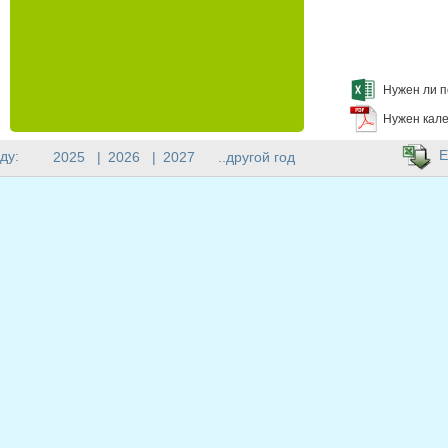
Нужен ли п
Нужен кале
E
ду:
2025
|
2026
|
2027
..другой год