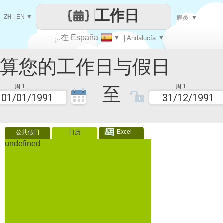
工作日
ZH
|
EN
▼
雇员
▼
..在 España
▼
| Andalucía
▼
让
您的工作日与假日
每一天
至
周 1
周 1
Excel
公共假日
日历
undefined