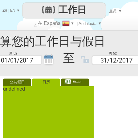
工作日
ZH
|
EN
▼
雇员
▼
..在 España
▼
| Andalucía
▼
让
您的工作日与假日
每一天
至
周 52
周 52
Excel
公共假日
日历
undefined