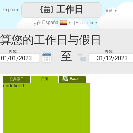
工作日
ZH
|
EN
▼
雇员
▼
..在 España
▼
| Andalucía
▼
让
您的工作日与假日
每一天
至
周 52
周 52
Excel
公共假日
日历
undefined