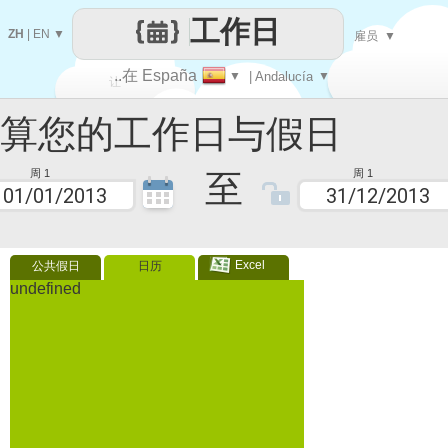
工作日
ZH
|
EN
▼
雇员
▼
..在 España
▼
| Andalucía
▼
让
您的工作日与假日
每一天
至
周 1
周 1
Excel
公共假日
日历
undefined