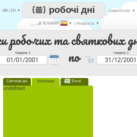
робочі дні
UK
|
EN
▼
співробітник
▼
..в Іспанія
▼
| Andalucía
▼
Зроби
ки робочих та святкових дн
кожен
по
тиждень 1
тиждень 1
Святкові дні
Календар
Excel
undefined