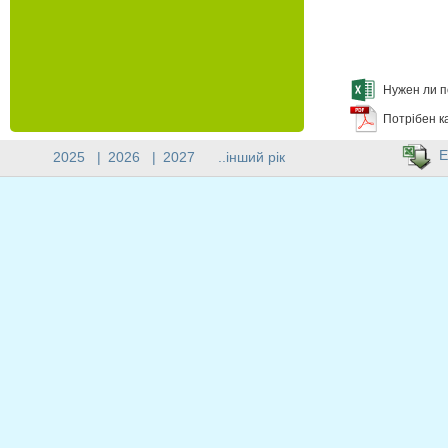
Нужен ли п
Потрібен к
E
2025
|
2026
|
2027
..інший рік