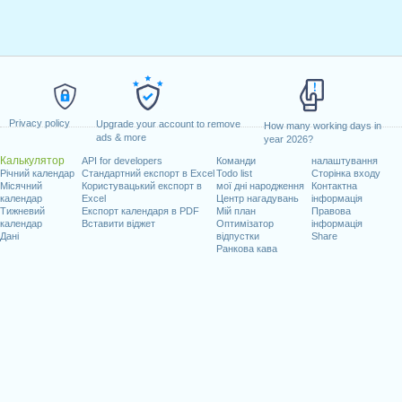
Privacy policy
Upgrade your account to remove
How many working days in
ads & more
year 2026?
Калькулятор
API for developers
Команди
налаштування
Річний календар
Стандартний експорт в Excel
Todo list
Сторінка входу
Місячний
Користувацький експорт в
мої дні народження
Контактна
календар
Excel
Центр нагадувань
інформація
Тижневий
Експорт календаря в PDF
Мій план
Правова
календар
Вставити віджет
Оптимізатор
інформація
Дані
відпустки
Share
Ранкова кава