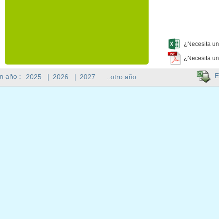
¿Necesita un
¿Necesita un
E
n año :
2025
|
2026
|
2027
..otro año