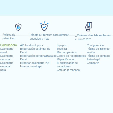
Política de
Pásate a Premium para eliminar
¿Cuántos días laborables en
privacidad
anuncios y más
el año 2026?
Calculadora
API for developers
Equipos
Configuración
Calendario
Exportación estándar de
Todo list
Página de inicio de
anual
Excel
Mis cumpleaños
sesión
Calendario
Exportación personalizada de
Centro de recordatorios
Página de contacto
mensual
Excel
Mi planificación
Aviso legal
Calendario
Exportar calendario PDF
El optimizador de
Compartir
semanal
Insertar un widget
vacaciones
Data
Café de la mañana