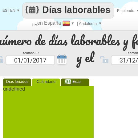
Días laborables
ES
|
EN
▼
Empleado
..en España
▼
| Andalucía
▼
Haz
número de días laborables y f
que
y el
semana 52
seman
Días feriados
Calendario
Excel
undefined