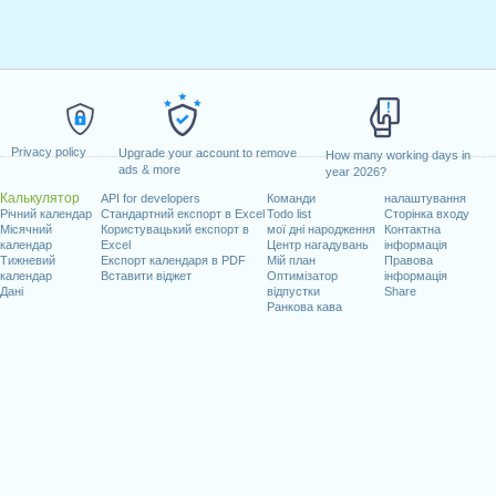
Privacy policy
Upgrade your account to remove
How many working days in
ads & more
year 2026?
Калькулятор
API for developers
Команди
налаштування
Річний календар
Стандартний експорт в Excel
Todo list
Сторінка входу
Місячний
Користувацький експорт в
мої дні народження
Контактна
календар
Excel
Центр нагадувань
інформація
Тижневий
Експорт календаря в PDF
Мій план
Правова
календар
Вставити віджет
Оптимізатор
інформація
Дані
відпустки
Share
Ранкова кава