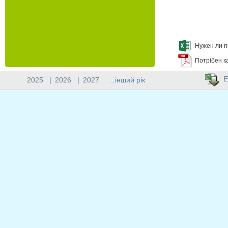
Нужен ли п
Потрібен к
E
2025
|
2026
|
2027
..інший рік