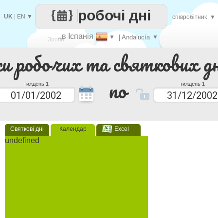
робочі дні
UK
|
EN
▼
співробітник
▼
..в Іспанія
▼
| Andalucía
▼
Зроби
ки робочих та святкових дн
кожен
по
тиждень 1
тиждень 1
Святкові дні
Календар
Excel
undefined