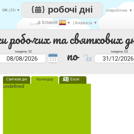
робочі дні
UK
|
EN
▼
співробітник
▼
..в Іспанія
▼
| Andalucía
▼
Зроби
ки робочих та святкових дн
кожен
по
тиждень 32
тиждень 53
Святкові дні
Календар
Excel
undefined