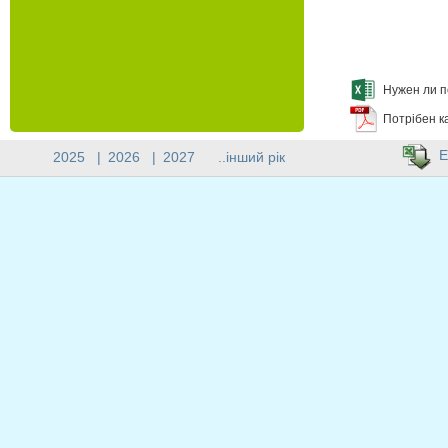
Нужен ли п
Потрібен к
E
2025
|
2026
|
2027
..інший рік