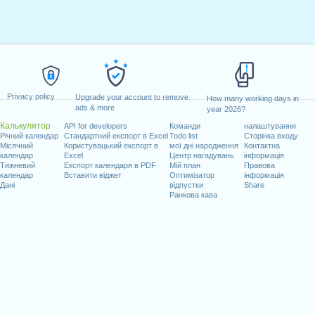
Privacy policy
Upgrade your account to remove
How many working days in
ads & more
year 2026?
Калькулятор
API for developers
Команди
налаштування
Річний календар
Стандартний експорт в Excel
Todo list
Сторінка входу
Місячний
Користувацький експорт в
мої дні народження
Контактна
календар
Excel
Центр нагадувань
інформація
Тижневий
Експорт календаря в PDF
Мій план
Правова
календар
Вставити віджет
Оптимізатор
інформація
Дані
відпустки
Share
Ранкова кава