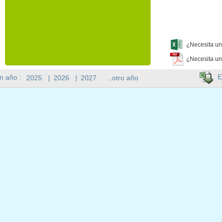
¿Necesita un
¿Necesita un
E
n año :
2025
|
2026
|
2027
..otro año