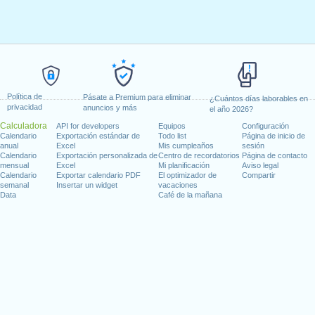
Política de
Pásate a Premium para eliminar
¿Cuántos días laborables en
privacidad
anuncios y más
el año 2026?
Calculadora
API for developers
Equipos
Configuración
Calendario
Exportación estándar de
Todo list
Página de inicio de
anual
Excel
Mis cumpleaños
sesión
Calendario
Exportación personalizada de
Centro de recordatorios
Página de contacto
mensual
Excel
Mi planificación
Aviso legal
Calendario
Exportar calendario PDF
El optimizador de
Compartir
semanal
Insertar un widget
vacaciones
Data
Café de la mañana