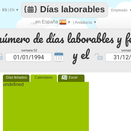
Días laborables
ES
|
EN
▼
Empleado
..en España
▼
| Andalucía
▼
Haz
número de días laborables y f
que
y el
semana 52
seman
Días feriados
Calendario
Excel
undefined