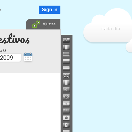
Sign in
▼
Ajustes
cada día
estivos
a 53