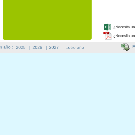
¿Necesita un
¿Necesita un
E
n año :
2025
|
2026
|
2027
..otro año