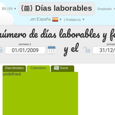
Días laborables
ES
|
EN
▼
Empleado
..en España
▼
| Andalucía
▼
número de días laborables y f
y el
semana 1
seman
Días feriados
Calendario
Excel
undefined