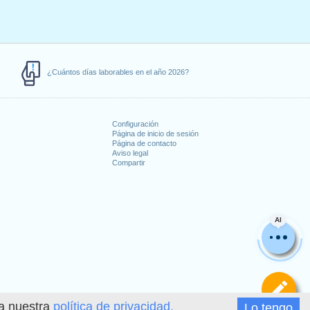
¿Cuántos días laborables en el año 2026?
Configuración
Página de inicio de sesión
Página de contacto
Aviso legal
Compartir
s
AI
De
ea nuestra
política de privacidad.
Lo tengo