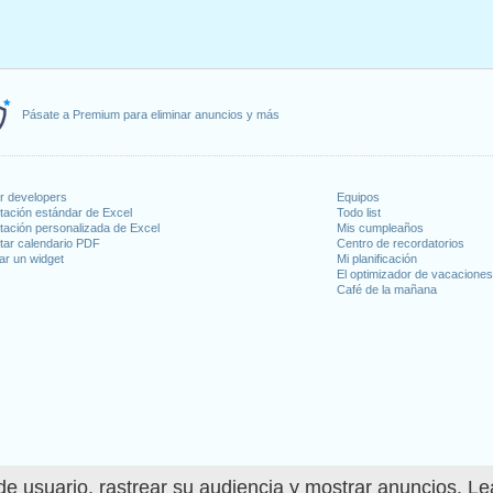
Pásate a Premium para eliminar anuncios y más
or developers
Equipos
tación estándar de Excel
Todo list
tación personalizada de Excel
Mis cumpleaños
tar calendario PDF
Centro de recordatorios
ar un widget
Mi planificación
El optimizador de vacacione
Café de la mañana
e usuario, rastrear su audiencia y mostrar anuncios. L