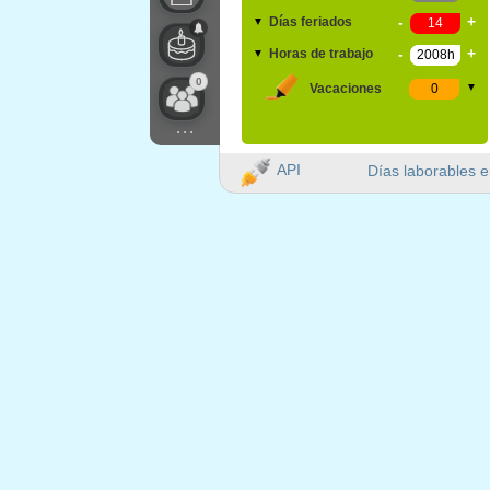
-
+
Días feriados
▼
-
+
Horas de trabajo
▼
0
Vacaciones
▼
...
API
Días laborables e