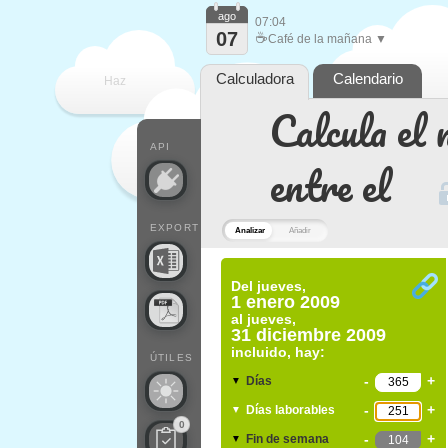
ago
07:04
07
☕
Café de la mañana ▼
Calculadora
Calendario
Haz
Calcula el 
que
API
entre el
EXPORT
Analizar
Añadir
Del
jueves,
1 enero 2009
al
jueves,
31 diciembre 2009
incluido, hay:
ÚTILES
-
+
Días
▼
-
+
Días laborables
▼
0
-
+
Fin de semana
▼