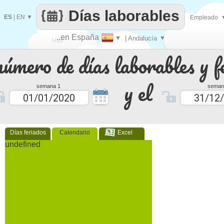
Días laborables
ES
|
EN
▼
Empleado
..en España
▼
| Andalucía
▼
Haz
número de días laborables y f
que
y el
semana 1
seman
Días feriados
Calendario
Excel
undefined