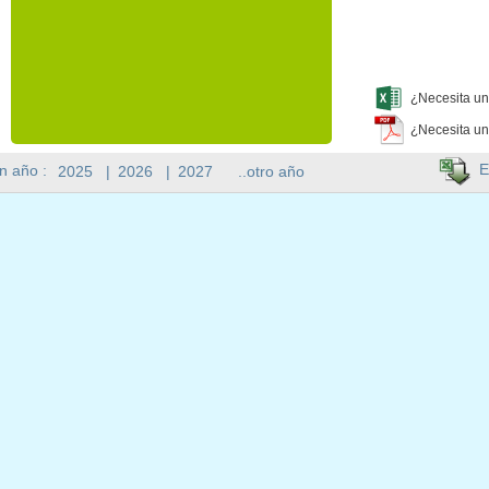
¿Necesita un
¿Necesita un
E
n año :
2025
|
2026
|
2027
..otro año