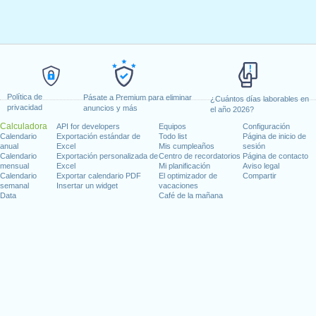
Política de
Pásate a Premium para eliminar
¿Cuántos días laborables en
privacidad
anuncios y más
el año 2026?
Calculadora
API for developers
Equipos
Configuración
Calendario
Exportación estándar de
Todo list
Página de inicio de
anual
Excel
Mis cumpleaños
sesión
Calendario
Exportación personalizada de
Centro de recordatorios
Página de contacto
mensual
Excel
Mi planificación
Aviso legal
Calendario
Exportar calendario PDF
El optimizador de
Compartir
semanal
Insertar un widget
vacaciones
Data
Café de la mañana