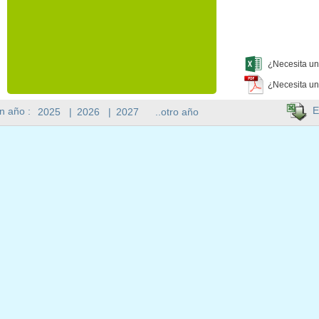
¿Necesita un
¿Necesita un
E
n año :
2025
|
2026
|
2027
..otro año