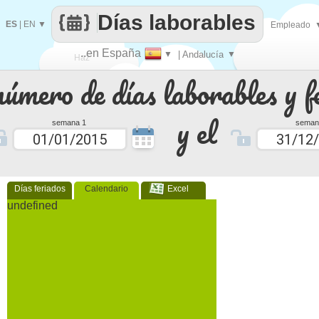
Días laborables
ES
|
EN
▼
Empleado
..en España
▼
| Andalucía
▼
Haz
número de días laborables y f
que
y el
semana 1
seman
Días feriados
Calendario
Excel
undefined