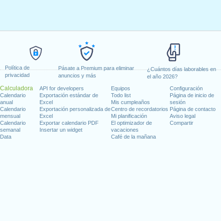
Política de
Pásate a Premium para eliminar
¿Cuántos días laborables en
privacidad
anuncios y más
el año 2026?
Calculadora
API for developers
Equipos
Configuración
Calendario
Exportación estándar de
Todo list
Página de inicio de
anual
Excel
Mis cumpleaños
sesión
Calendario
Exportación personalizada de
Centro de recordatorios
Página de contacto
mensual
Excel
Mi planificación
Aviso legal
Calendario
Exportar calendario PDF
El optimizador de
Compartir
semanal
Insertar un widget
vacaciones
Data
Café de la mañana