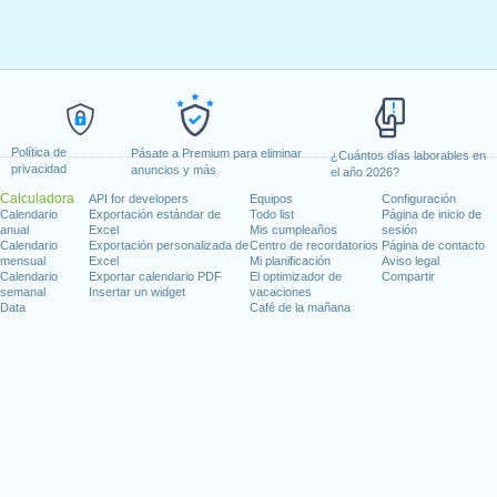
Política de
Pásate a Premium para eliminar
¿Cuántos días laborables en
privacidad
anuncios y más
el año 2026?
Calculadora
API for developers
Equipos
Configuración
Calendario
Exportación estándar de
Todo list
Página de inicio de
anual
Excel
Mis cumpleaños
sesión
Calendario
Exportación personalizada de
Centro de recordatorios
Página de contacto
mensual
Excel
Mi planificación
Aviso legal
Calendario
Exportar calendario PDF
El optimizador de
Compartir
semanal
Insertar un widget
vacaciones
Data
Café de la mañana