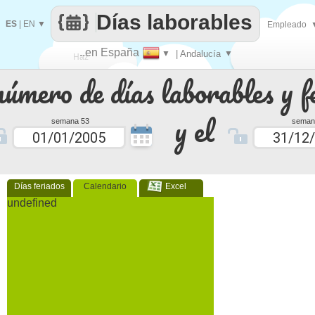
Días laborables
ES
|
EN
▼
Empleado
..en España
▼
| Andalucía
▼
Haz
número de días laborables y f
que
y el
semana 53
seman
Días feriados
Calendario
Excel
undefined