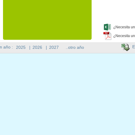
¿Necesita un
¿Necesita un
E
n año :
2025
|
2026
|
2027
..otro año