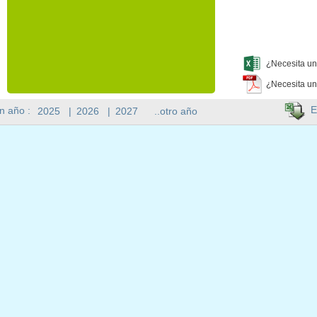
¿Necesita un
¿Necesita un
E
n año :
2025
|
2026
|
2027
..otro año