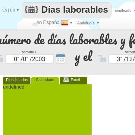
Días laborables
ES
|
EN
▼
Empleado
..en España
▼
| Andalucía
▼
Haz
número de días laborables y f
que
y el
semana 1
seman
Días feriados
Calendario
Excel
undefined