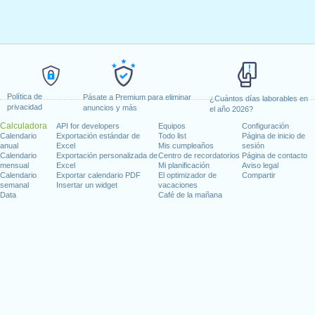
Política de
Pásate a Premium para eliminar
¿Cuántos días laborables en
privacidad
anuncios y más
el año 2026?
Calculadora
API for developers
Equipos
Configuración
Calendario
Exportación estándar de
Todo list
Página de inicio de
anual
Excel
Mis cumpleaños
sesión
Calendario
Exportación personalizada de
Centro de recordatorios
Página de contacto
mensual
Excel
Mi planificación
Aviso legal
Calendario
Exportar calendario PDF
El optimizador de
Compartir
semanal
Insertar un widget
vacaciones
Data
Café de la mañana