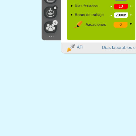
-
+
Días feriados
▼
-
+
Horas de trabajo
▼
0
Vacaciones
▼
...
API
Días laborables e