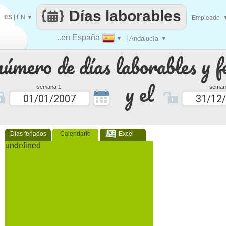
Días laborables
ES
|
EN
▼
Empleado
..en España
▼
| Andalucía
▼
número de días laborables y f
y el
semana 1
seman
Días feriados
Calendario
Excel
undefined