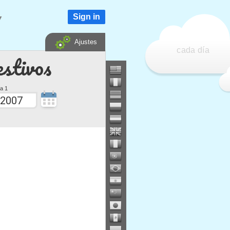
Sign in
▼
Ajustes
cada día
estivos
a 1