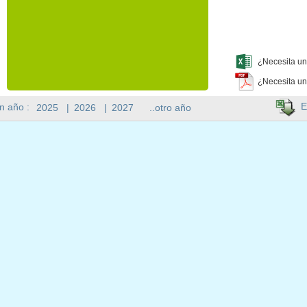
¿Necesita un
¿Necesita un
E
n año :
2025
|
2026
|
2027
..otro año