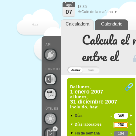
ago
13:35
07
☕
Café de la mañana ▼
Calculadora
Calendario
Haz
Calcula el 
que
API
entre el
EXPORT
Analizar
Añadir
Del
lunes,
1 enero 2007
al
lunes,
31 diciembre 2007
incluido, hay:
ÚTILES
-
+
Días
▼
-
+
Días laborables
▼
0
-
+
Fin de semana
▼