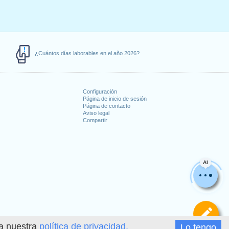
¿Cuántos días laborables en el año 2026?
Configuración
Página de inicio de sesión
Página de contacto
Aviso legal
Compartir
s
AI
De
ea nuestra
política de privacidad.
Lo tengo