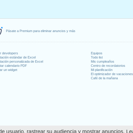
Pásate a Premium para eliminar anuncios y más
or developers
Equipos
tación estándar de Excel
Todo list
tación personalizada de Excel
Mis cumpleaños
tar calendario PDF
Centro de recordatorios
ar un widget
Mi planificación
El optimizador de vacacione
Café de la mañana
e usuario, rastrear su audiencia y mostrar anuncios. L